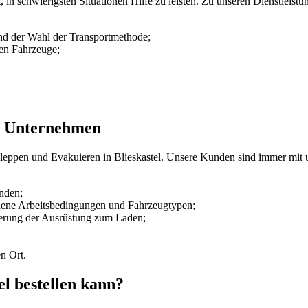
it, in schwierigsten Situationen Hilfe zu leisten. Zu unseren Dienstleis
und der Wahl der Transportmethode;
nen Fahrzeuge;
m Unternehmen
chleppen und Evakuieren in Blieskastel. Unsere Kunden sind immer mit
nden;
edene Arbeitsbedingungen und Fahrzeugtypen;
erung der Ausrüstung zum Laden;
n Ort.
l bestellen kann?