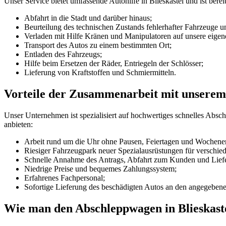
Unser Service bietet umfassende Autohilfe in Blieskastel und ist bere
Abfahrt in die Stadt und darüber hinaus;
Beurteilung des technischen Zustands fehlerhafter Fahrzeuge 
Verladen mit Hilfe Kränen und Manipulatoren auf unsere eige
Transport des Autos zu einem bestimmten Ort;
Entladen des Fahrzeugs;
Hilfe beim Ersetzen der Räder, Entriegeln der Schlösser;
Lieferung von Kraftstoffen und Schmiermitteln.
Vorteile der Zusammenarbeit mit unsere
Unser Unternehmen ist spezialisiert auf hochwertiges schnelles Abs
anbieten:
Arbeit rund um die Uhr ohne Pausen, Feiertagen und Wochene
Riesiger Fahrzeugpark neuer Spezialausrüstungen für verschi
Schnelle Annahme des Antrags, Abfahrt zum Kunden und Lief
Niedrige Preise und bequemes Zahlungssystem;
Erfahrenes Fachpersonal;
Sofortige Lieferung des beschädigten Autos an den angegebene
Wie man den Abschleppwagen in Blieskaste