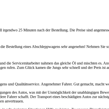
ll irgendwo 25 Minuten nach der Bestellung. Die Preise sind angemess
e für die Bestellung eines Abschleppwagens sehr angenehm! Nehmen Sie 
nd die Servicemitarbeiter nahmen das gleiche Öl und mischten es. Anste
gen rufen. Zum Glück kamen die Jungs sehr schnell und der Preis ist an
gens und Qualitätsservice. Angenehmer Fahrer. Gut gemacht, macht wei
gungen des Autos, was mit der Unmöglichkeit der unabhängigen Bewegung
ere Fahrer schafft. Der Transport eines beschädigten Autos zur nächstg
ten anvertrauen.